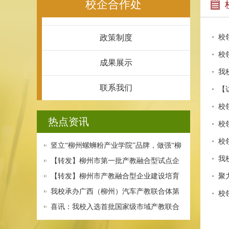
校企合作处
政策制度
校
校
成果展示
我
联系我们
【
校
热点资讯
校
校
竖立“柳州螺蛳粉产业学院”品牌，做强“柳
我
州螺蛳粉”产业
【转发】柳州市第一批产教融合型试点企
业公布
【转发】柳州市产教融合型企业建设培育
聚
试点实施方案
我校承办广西（柳州）汽车产教联合体第
校
二次理事大会及相关…
喜讯：我校入选首批国家级市域产教联合
体