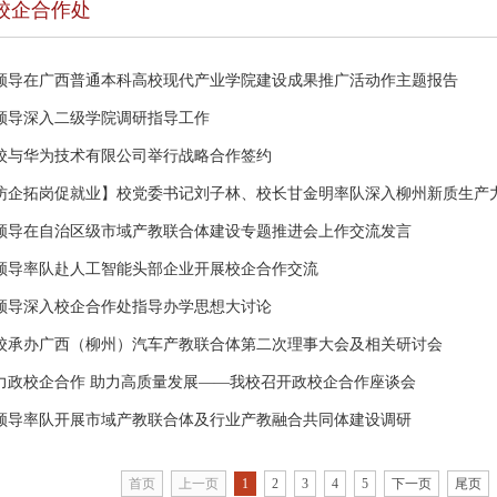
校企合作处
领导在广西普通本科高校现代产业学院建设成果推广活动作主题报告
领导深入二级学院调研指导工作
校与华为技术有限公司举行战略合作签约
访企拓岗促就业】校党委书记刘子林、校长甘金明率队深入柳州新质生产
领导在自治区级市域产教联合体建设专题推进会上作交流发言
领导率队赴人工智能头部企业开展校企合作交流
领导深入校企合作处指导办学思想大讨论
校承办广西（柳州）汽车产教联合体第二次理事大会及相关研讨会
力政校企合作 助力高质量发展——我校召开政校企合作座谈会
领导率队开展市域产教联合体及行业产教融合共同体建设调研
首页
上一页
1
2
3
4
5
下一页
尾页