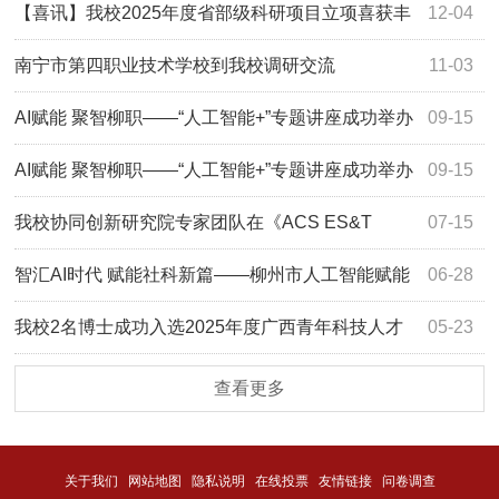
项
【喜讯】我校2025年度省部级科研项目立项喜获丰
12-04
收
南宁市第四职业技术学校到我校调研交流
11-03
AI赋能 聚智柳职——“人工智能+”专题讲座成功举办
09-15
AI赋能 聚智柳职——“人工智能+”专题讲座成功举办
09-15
我校协同创新研究院专家团队在《ACS ES&T
07-15
Water》上发表论文
智汇AI时代 赋能社科新篇——柳州市人工智能赋能
06-28
哲学社会科学高质量发展交流会在我校成功举办
我校2名博士成功入选2025年度广西青年科技人才
05-23
托举工程
查看更多
关于我们
网站地图
隐私说明
在线投票
友情链接
问卷调查