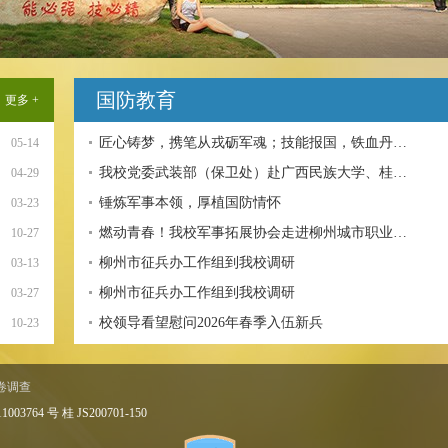
国防教育
更多 +
匠心铸梦，携笔从戎砺军魂；技能报国，铁血丹…
05-14
我校党委武装部（保卫处）赴广西民族大学、桂…
04-29
锤炼军事本领，厚植国防情怀
03-23
燃动青春！我校军事拓展协会走进柳州城市职业…
10-27
柳州市征兵办工作组到我校调研
03-13
柳州市征兵办工作组到我校调研
03-27
校领导看望慰问2026年春季入伍新兵
10-23
卷调查
P备 11003764 号 桂 JS200701-150