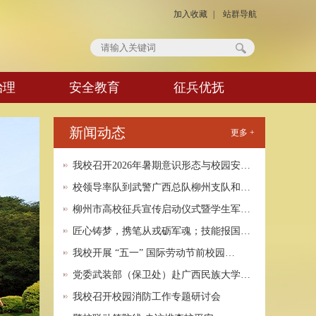
加入收藏
|
站群导航
治理
安全教育
征兵优抚
新闻动态
更多 +
我校召开2026年暑期意识形态与校园安…
校领导率队到武警广西总队柳州支队和…
柳州市高校征兵宣传启动仪式暨学生军…
匠心铸梦，携笔从戎砺军魂；技能报国…
我校开展 “五一” 国际劳动节前校园…
党委武装部（保卫处）赴广西民族大学…
我校召开校园消防工作专题研讨会