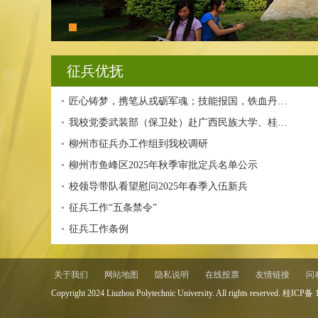
征兵优抚
匠心铸梦，携笔从戎砺军魂；技能报国，铁血丹…
我校党委武装部（保卫处）赴广西民族大学、桂…
柳州市征兵办工作组到我校调研
柳州市鱼峰区2025年秋季审批定兵名单公示
校领导带队看望慰问2025年春季入伍新兵
征兵工作“五条禁令”
征兵工作条例
关于我们
网站地图
隐私说明
在线投票
友情链接
问
Copyright 2024 Liuzhou Polytechnic University. All rights reserved. 桂IC