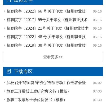
政策文件
柳职院字〔2022〕66 号 关于印发《柳州职业技
05-16
术学院校内人员挂职锻炼（跟岗学习）管理办法（试
柳职院字〔2017〕55号关于印发《柳州职业技术
05-16
行）》的…
学院教学团队管理办法（修订）》的通知
柳职院字〔2024〕21号 关于印发《柳州职业技术
05-16
学院教职工进修（培训）管理办法（2024年修订版）》的
柳职院字〔2022〕48 号 关于印发《柳州职业技
05-16
通知
术学院教师企业实践管理办法（试行）》的通知
柳职院字〔2019〕38 号 关于印发《柳州职业技
05-16
术学院导师制实施办法（暂行）》的通知
查看更多>>
下载专区
我校召开“铸师魂 守初心”专项行动工作部署会暨
04-02
师德师风建设专题工作会议
教职工开展博士后研究协议书（模板）
07-30
教职工攻读硕士学位协议书（模板）
07-30