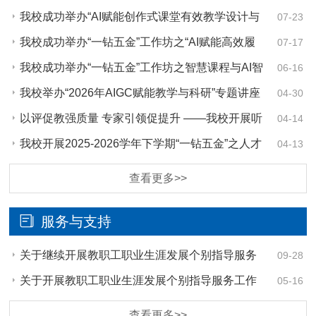
我校成功举办“AI赋能创作式课堂有效教学设计与
07-23
教学创新实践工作坊”培训
我校成功举办“一钻五金”工作坊之“AI赋能高效履
07-17
职 智慧办公能力提升”专题培训
我校成功举办“一钻五金”工作坊之智慧课程与AI智
06-16
能体建设专项全员培训
我校举办“2026年AIGC赋能教学与科研”专题讲座
04-30
以评促教强质量 专家引领促提升 ——我校开展听
04-14
课评课教研活动
我校开展2025-2026学年下学期“一钻五金”之人才
04-13
培养方案与课程标准培训
查看更多>>
服务与支持
关于继续开展教职工职业生涯发展个别指导服务
09-28
工作的通知
关于开展教职工职业生涯发展个别指导服务工作
05-16
的通知
查看更多>>