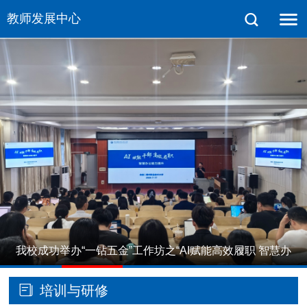
教师发展中心
我校成功举办“一钻五金”工作坊之“AI赋能高效履职 智慧办
1
2
3
4
5
公…
培训与研修