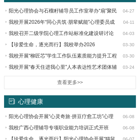
阳光心理协会与石榴籽辅导员工作室举办“扇”聚民
04-27
族情·疗愈心时光活动
我校开展2026年“同心共筑·朋辈赋能”心理委员成
04-11
长训练营
我校召开二级学院心理工作站标准化建设研讨论
04-03
证会
【珍爱生命，逐光而行】我校举办2026
03-30
年“3·25”大学生朋辈心理辅导技能大赛
我校开展“柳匠芯”学生工作队伍素质能力提升工程
03-30
（第五期）
我校开展“春天住进我心里”人本表达性艺术团体辅
03-24
导
查看更多>>
心理健康
阳光心理协会开展“心灵奇旅·拼豆疗愈工坊”心理
06-08
活动
我校广西心理辅导专项职业能力培训正式开班
06-08
【珍爱生命，逐光而行】阳光心理协会开展“猫鼠
06-07