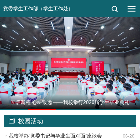
党委学生工作部（学生工作处）
匠启新程 心耕致远 ——我校举行2026届学生毕业典礼
1
2
3
4
5
校园活动
我校举办“党委书记与毕业生面对面”座谈会
06-26