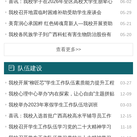
喜讯：我校学子在2026年全区高校大学生朋辈心
06-02
理辅导技能大赛中获三等奖
我校召开地震临时困难补助受助学生座谈会
05-29
美育润心承国粹 红色铸魂育新人—我校开展资助
05-21
育人京剧专场观演活动
我校各民族学子到广西科虹有害生物防治股份有
05-20
限公司开展无人机研学活动
查看更多>>
队伍建设
我校开展“柳匠芯”学生工作队伍素质能力提升工程
03-27
（第四期）： 辅导员法律素养与风险防范专题培训班
我校心理中心举办“内在探索，让心自由”主题拼贴
12-09
画心理健康教育活动
我校举办2023年寒假学生工作队伍培训班
03-03
喜讯：我校入选首批广西高校高水平辅导员工作
12-15
室建设项目
我校召开学生工作队伍学习党的二十大精神学习
11-18