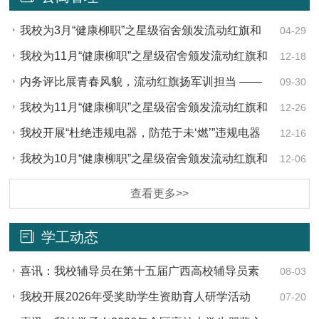
我校为3月“健康柳职”之星级宿舍颁发流动红旗和
04-29
奖品
我校为11月“健康柳职”之星级宿舍颁发流动红旗和
12-18
奖品
内务评比展青春风貌，流动红旗扬军训担当 ——
09-30
我校为 2025 级新生军训优秀宿舍授奖
我校为11月“健康柳职”之星级宿舍颁发流动红旗和
12-26
奖品
我校开展“杜绝违规电器，防范于未‘燃’”违规电器
12-16
警示展活动
我校为10月“健康柳职”之星级宿舍颁发流动红旗和
12-06
奖品
查看更多>>
学工动态
喜讯：我校辅导员在第十五届广西高校辅导员素
08-03
质能力大赛喜获二等奖
我校开展2026年受奖助学生资助育人研学活动
07-20