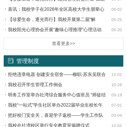
大作战2.0”燃爆校园
喜讯：我校学子在2026年全区高校大学生朋辈心
06-02
理辅导技能大赛中获三等奖
【珍爱生命，逐光而行】我校开展第二届“解
05-25
锁'心'能量·玩出好心情”心理嘉年华活动
我校阳光心理协会开展“趣味心理推理”心理活动
05-20
查看更多>>
管理制度
拒绝违章电器 创建安全宿舍——柳职·苏东吴联合
12-02
开展“违章电器警示展”宣传活动
我校召开学生管理工作例会
10-28
明务工作室举办社湾综合服务中心值班员 “师徒结
09-19
对子”仪式
我校“一站式”学生社区举办2022届毕业生校长午
07-01
餐会
把好校门安全关，喜迎学子返校——学生工作队
03-04
伍开展返校学生核验工作
我校在社湾校区举行安全教育室揭牌仪式
12-02