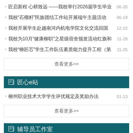
匠启新程 心耕致远 ——我校举行2026届学生毕业
06-26
典礼
我校“石榴籽”民族团结工作站开展端午主题活动
06-19
我校开展学生赴越南河内机电学院文化交流回国
12-22
分享会活动
我校为10月“健康柳职”之星级宿舍颁发流动红旗和
11-28
奖品
我校“柳匠芯”学生工作队伍素质能力提升工程（第
11-25
二期）：城乡居民医保政策专题培训圆满举行
查看更多>>
匠心e站
柳州职业技术大学学生评优规定及奖励办法
01-13
查看更多>>
辅导员工作室