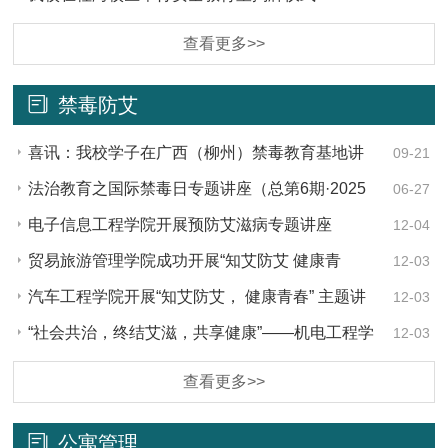
查看更多>>
禁毒防艾
喜讯：我校学子在广西（柳州）禁毒教育基地讲
09-21
解员选拔赛中斩获佳绩
法治教育之国际禁毒日专题讲座（总第6期·2025
06-27
年第2期）
电子信息工程学院开展预防艾滋病专题讲座
12-04
贸易旅游管理学院成功开展“知艾防艾 健康青
12-03
春”主题讲座
汽车工程学院开展“知艾防艾， 健康青春” 主题讲
12-03
座
“社会共治，终结艾滋，共享健康”——机电工程学
12-03
院成功举办防艾知识讲座
查看更多>>
公寓管理