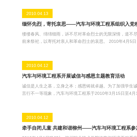
2010.04.13
缅怀先烈，寄托哀思——汽车与环境工程系组织入党
缕缕春风、绵绵细雨，诉不尽对革命烈士的无限深情，道不
前来祭祀，以寄托对亲人和革命烈士的哀思。 2010年4月5日，汽车与环境工程系入党积极分子们怀着对英雄的崇敬和哀思，到西山
烈士墓园为先烈献花、默哀、共同表达对烈士的无限敬佩，
事迹再次浮现在大家脑中。先烈们为了祖国的明天，在战火
上和平的日子，也因为他们，我们得以健康成长。大家纷纷
2010.04.12
汽车与环境工程系开展诚信与感恩主题教育活动
诚信是人生之基，立身之本；感恩铸就卓越。为了加强学生
言行不一等现象，汽车与环境工程系于2010年3月15日至
育活动。各班积极响应，根据本班实际情况开展活动。活动形式
例分享和学生分组抢答形式、09工业分析与检验1班则以舞蹈
信与感恩一直是学生工作中的主旋律，该系通过组织相关教
2010.04.12
牵手自闭儿童 共建和谐柳州——汽车与环境工程系参