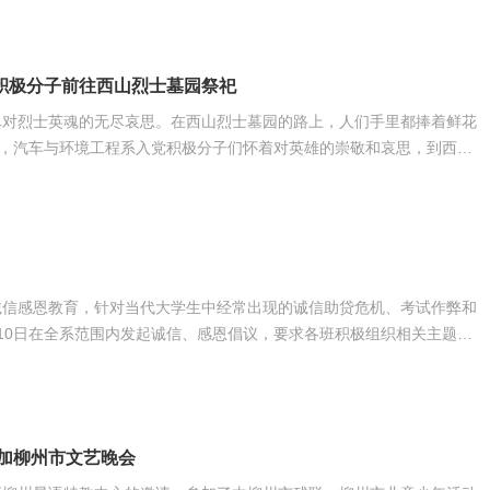
积极分子前往西山烈士墓园祭祀
尽对烈士英魂的无尽哀思。在西山烈士墓园的路上，人们手里都捧着鲜花
在聆听革命先烈的英雄事迹时，每个人都低头沉思不语，先烈们的一幕幕
硝烟中前赴后继、奋勇拼搏，面对死亡毫无畏惧，因为他们，我们今天过
表示，作为当代大学生，要努力学习专业知识，以优秀的成
诚信感恩教育，针对当代大学生中经常出现的诚信助贷危机、考试作弊和
4月10日在全系范围内发起诚信、感恩倡议，要求各班积极组织相关主题教
丰富多样，如09食品1班以学生朗诵和问答形式、09汽车检测3班以案
《烛光里的妈妈》开场，学生们积极参与，活动取得了很好的效果。 诚
育活动，更大幅度加强了学生的诚信教育，让
加柳州市文艺晚会