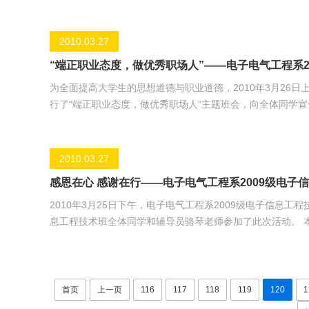
主持人就长江英雄的先进事迹与同学们回忆了当天那感人的
地参与其中，发表了自己的想法。最后由班长做总结，他希
雄集体学习的重要意义，从我做起、从现在做起、从小事做
2010.03.27
“端正职业态度，做优秀职场人”——电子电气工程系2
为全面提高大学生的思想道德与职业道德，2010年3月26日
行了“端正职业态度，做优秀职场人”主题班会，向全体同学
导员骆琴老师参加，班会由班长薛腾飞同学主持。 活动首先由“洗盘子”的故事引出班会的主题——职业态度的重要性，同学们对故事
中的中国留学生的行为各抒己见，主持人引导同学们端正职
式，
2010.03.27
感恩在心 感谢在行——电子电气工程系2009级电子
2010年3月25日下午，电子电气工程系2009级电子信息工程
息工程技术班全体同学和辅导员骆琴老师参加了此次活动。 本次活动节目形式丰富多样，分为四个部分：感恩节的由来；诗朗诵《一
封家书》、《感恩父母》；心灵感悟《感恩的心》、《儿行千
在心，感谢在行”为主题的感恩教育主题班会圆满结束。 通过此次班会，同学们都体会到了感恩的重要意义，表示在今后好好学习，
以实际行动感
首页
上一页
116
117
118
119
120
1