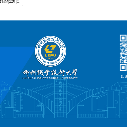
转到第
页
欢