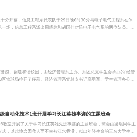
三十分开幕，信息工程系代表队于29日晚6时30分与电子电气工程系在体
毫不气馁，第二局开赛，两名队员马上调整情绪，最终以21：13的好成
，多翻扣杀，将双方间的比分差距越拉越大，最终以21：12胜出。 比
毛球赛，让大家看到了拼搏
誉感、创建和谐校园，由经济管理系主办、系团总支学生会承办的“经管
在学院B区篮球场拉开了序幕。经济管理系党总支书记高勇军、学生管理办公室
系部课外体育活动指导老师罗雨潇及系部全体辅导员出席了本次篮球联赛
联赛举办成功的同时还不忘提醒球员们在打好比赛之余
09级自动化技术1班开展学习长江英雄事迹的主题班会
择楼708教室开展了关于学习长江英雄先进事迹的主题班会，班会由梁琨同学主