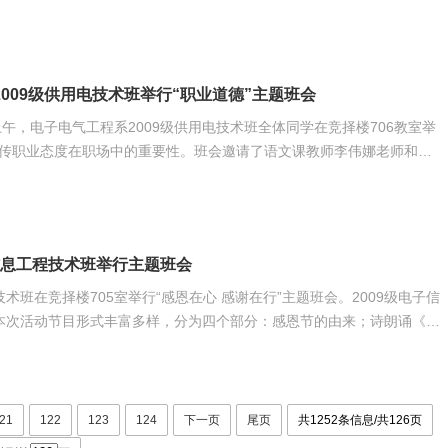
一幕，带动大家就长江英雄集体这个事例说出自己的想法，同学们都踊跃
望同学们深刻领会大学生英雄集体的精神价值，充分认识开展向大学生英
起，自觉践行社会主义核心价值体系，使大学生英雄
009级供用电技术班举行“职业道德”主题班会
上午，电子电气工程系2009级供用电技术班全体同学在竞择楼706教室举
宣传职业态度在职场中的重要性。班会邀请了语文课教师李伟娜老师和辅
业态度，争做优秀职场人。最后，全班同学们进行形式新颖的电脑签名仪
使大家铭记“端正职业态度，做优秀职场人”的重要性。 本次活动扩大了同学们的知识面，
信息工程技术班举行主题班会
技术班在竞择楼705室举行“感恩在心 感谢在行”主题班会。2009级电子信
里，母担忧》；向自己最想感谢的人发一条感谢的短信。最后，以“感恩
谢帮助过自己的人。（文/林宗明 图/李政） “感恩在心 感谢在行”班会现
21
122
123
124
下一页
尾页
共1252条信息/共126页