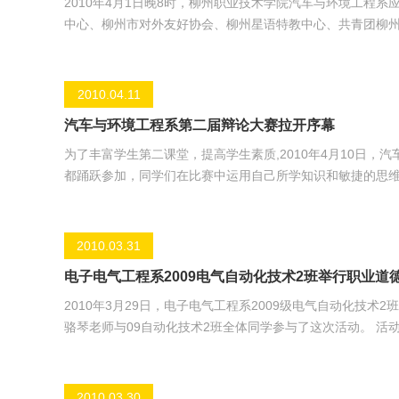
2010年4月1日晚8时，柳州职业技术学院汽车与环境工程
中心、柳州市对外友好协会、柳州星语特教中心、共青团柳州
会。 晚会上，柳州市的各大高校齐聚亮相，给观众带来了一场精彩的演出，其中我院汽车与环境工程系给观众带来的舞蹈《烛光里的
妈妈》，把晚会的氛围推向高潮。 晚会圆满结束，但它的主旋律“生命因奉献而美丽，社会因关爱而团结”却依然奏响在每个角落，希
望我们的自闭儿童能得到社会更多的关注，也希望他们能够早
2010.04.11
汽车与环境工程系第二届辩论大赛拉开序幕
为了丰富学生第二课堂，提高学生素质,2010年4月10日，汽车与环
都踊跃参加，同学们在比赛中运用自己所学知识和敏捷的思
检测2班、环境监测班、汽车电子技术班、汽车检测3班、汽
赛，辩论选手们的思维方式、行动方案和辩论能力等方面有了
辩论赛现场 辩论赛现场
2010.03.31
电子电气工程系2009电气自动化技术2班举行职业道
2010年3月29日，电子电气工程系2009级电气自动化技术
骆琴老师与09自动化技术2班全体同学参与了这次活动。 活动先播放了“袁茵的感恩故事”的视频，再由同学们进行演讲，参赛同学
以“感恩”为题，通过讲述自己或身边的感恩故事，号召同学
了点评。 通过此次活动，同学们进一步学会了感恩，感谢家人、老师、同学、朋友，甚至一个无意帮助了自己的人。只有怀着一颗感
2010.03.30