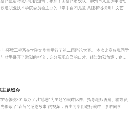
系应柳州星语特教中心的邀请，参加了由柳州市残联、柳州市儿童少年活动
铁道职业技术学院委员会主办的《牵手自闭儿童 共建和谐柳州》文艺
日走出阴影，拥有更多的欢乐。（文、图/汽车
境工程系在学院文华楼举行了第二届辩论大赛。 本次比赛各班同学
维与对手展开了激烈的辩论，充分展现自己的口才。经过激烈角逐，食品
车运用技术1班及汽车运用技术2班以出色的表现晋级半决赛。经过本轮比
非常大的提高，期待他们在决赛中有更出色的表现。（文、图/范家华）
德主题班会
2班在德馨楼301举办了以“感恩”为主题的演讲比赛。指导老师唐建、辅导员
们要学会感谢，学会感恩。活动评选出了一、二、三等奖。两位老师进行
恩的心，世界才充满爱。（文、图/蒋媚莉） 观看袁茵感恩故事 唐建老师进行活