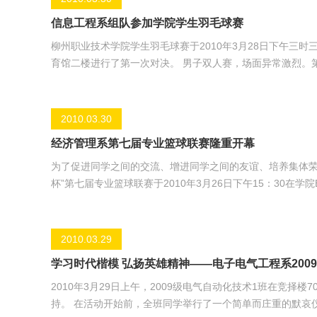
信息工程系组队参加学院学生羽毛球赛
柳州职业技术学院学生羽毛球赛于2010年3月28日下午三时
育馆二楼进行了第一次对决。 男子双人赛，场面异常激烈。第一场，信息工程系派出周耀彪和胡国仕对阵电子电气系的两位队员。开
局，周耀彪和胡国仕因为比赛的状态欠缺，负于对手，但他们
绩，扳回第二局。成败就在最后一局。信息工程系队员乘胜追击
赛结束，信息工程系以2：1在本次男子双人赛获胜。此次羽
2010.03.30
经济管理系第七届专业篮球联赛隆重开幕
为了促进同学之间的交流、增进同学之间的友谊、培养集体荣
杯”第七届专业篮球联赛于2010年3月26日下午15：30
主任王静、团总支书记杨小浒、学生专干陈月明、卢岚岚，
开幕式。 经济管理系党总支高勇军书记致开幕辞，他指出，本次篮球联赛不仅旨在强身健体，重在加强各个年级间的沟通与交流，并
希望通过比赛能提升班级同学的集体荣誉感。他在预祝本次
2010.03.29
学习时代楷模 弘扬英雄精神——电子电气工程系20
2010年3月29日上午，2009级电气自动化技术1班在竞
持。 在活动开始前，全班同学举行了一个简单而庄重的默哀仪式，以此悼念因救人而不幸被江水吞没，献出年轻生命的三名大学生。