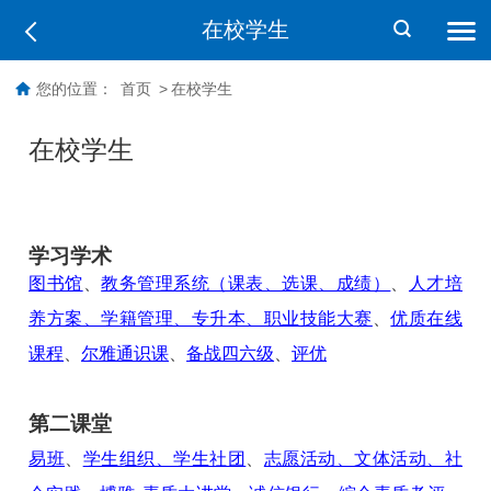
在校学生
您的位置：
首页
>
在校学生
在校学生
学习学术
图书馆
、
教务管理系统（课表、选课、成绩）
、
人才培
养方案、学籍管理、专升本、职业技能大赛
、
优质在线
课程
、
尔雅通识课
、
备战四六级
、
评优
第二课堂
易班
、
学生组织、学生社团
、
志愿活动、文体活动、社