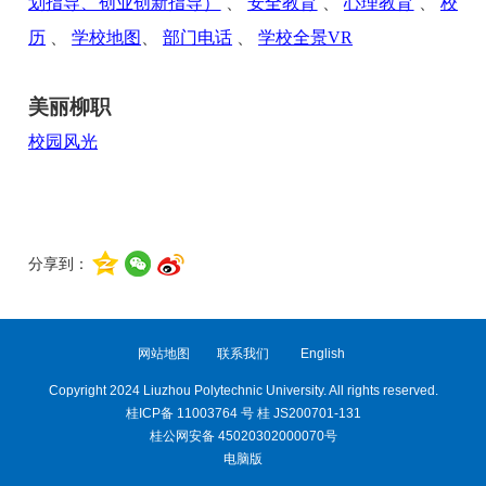
划指导、创业创新指导）
、
安全教育
、
心理教育
、
校
历
、
学校地图
、
部门电话
、
学校全景VR
美丽柳职
校园风光
分享到：
网站地图
联系我们
English
Copyright 2024 Liuzhou Polytechnic University. All rights reserved.
桂ICP备 11003764 号 桂 JS200701-131
桂公网安备 45020302000070号
电脑版