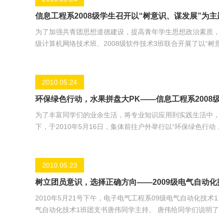
信息工程系2008级学生召开以“树意识、谋发展”为
为了加强共青团思想道德建设，提高青年学生思想政治素质，提
级计算机网络技术班、2008级软件技术3班联合开展了以“树意识、谋发展”为主题的班
级同学围绕以“树意识”的主题进行交流，各班团支书分别对
曲、街舞等，台上神采飞扬，台下掌声雷动，同学们都发出赞叹和鼓励。 本次班级座谈会展示了多元化的校园文化
气象的形成，共同提高团员意识，端正人生态度。活动旨在
2010.05.24
环保绿色行动，水果拼盘大PK——信息工程系2008
为了丰富同学们的业余生活，将专业知识应用到实践生活中，
下，于2010年5月16日，集体前往户外举行以“环保绿色行动，水果拼盘PK比赛”
排，选好自己的材料，认真听取班长刘龙同学宣读本次水果拼
至少做出两道拼盘进行比赛，时间限制为一个小时；做出来的拼盘还要有一个适合的名字。 只
员们都在紧张地进行着比赛。一个小时后，各小组的
2010.05.23
树立团员意识，选择正确方向——2009级电气自动
2010年5月21号下午，电子电气工程系09级电气自动化技术
气自动化技术1班团支书唐伟同学主持。 唐伟给同学们说明了本次活动的意义，然后播放一部很有教育意义的影片《那片天》。影片放完后，