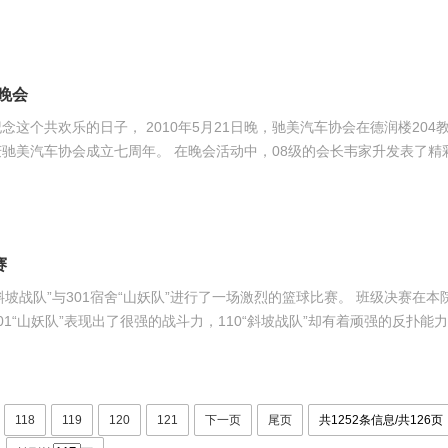
学习影片中女主人公的精神，要树立这种艰苦奋斗的意识。最后班会以一
晚会
念这个共欢乐的日子， 2010年5月21日晚，驰美汽车协会在德润楼204
会活动中，08级的会长韦家升发表了精彩的讲
望，要求新成员要以多办事，办实事，办好事的态度把协会办得更好。 此次活
答、男女搭配踩报纸……同学们在活动中表现十分活跃，营造了很好的晚
赛
”与301宿舍“山妖队”进行了一场激烈的篮球比赛。 班级决赛在本院体育
“山妖队”表现出了很强的战斗力，110“斜坡战队”却有着顽强的反扑能
打出了令人眼花缭乱的配合，花式的动作一次又一次地引爆了现场的气氛，双
以32：30结束比赛！双方友好握手、合影留念，这次比赛体现了同学们“
118
119
120
121
下一页
尾页
共1252条信息/共126页