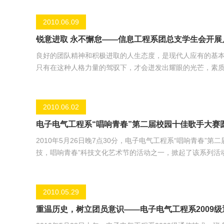
2010.06.09
锐意进取 永不懈怠——信息工程系团总支学生会开展
良好的团队精神和积极进取的人生态度，是现代人应有的基
只有在这种人格力量的驾驭下，才会迸发出耀眼的光芒，素质拓展应运而生。 基于此，在2010年6月6日上
会以加深学生会内部成员之间的工作默契，增强各部门成员
为“深入了解 团结协作”的素质拓展活动。系团总支书记廖菲玲老师参加了本次活动。 活动环节为四
合四个团队，并负责安排、策划、组织、开展活动，在规定
2010.06.02
电子电气工程系“唱响青春”第二届校园十佳歌手大赛
2010年5月26日晚7点30分，电子电气工程系“唱响青春
技，唱响青春”科技文化艺术节的活动之一，掀起了该系列活动的又一个高潮。 “5、4、3、2、1”，伴随着
参赛选手在乐曲的伴奏下，踏上“星光大道”，依次优雅大方
凡，直接大赛引向高潮。“当圣火第一次点燃，希望在跟随，
水， 超越梦想一起飞， 你我需要真心面对， 让生命回味这
2010.05.29
重温历史，树立团员意识——电子电气工程系2009