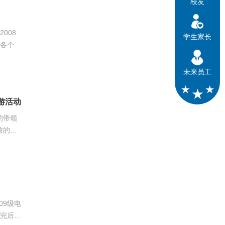
校友
008
学生家长
赏了歌
未来员工
游活动
的带领
个小组
09级电