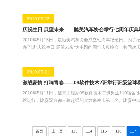
同学们就此影片展开热烈的讨论，作为当代大学生，我们要
《兄弟》结束。 通过这次活动，不仅增强了班级团员意识，而且加强了班级之间的交流。(文、图/张庆镔) 活动现场 同学们积极发言 合唱
《兄弟》
2010.05.22
庆祝生日 展望未来——驰美汽车协会举行七周年庆典
2010年5月15日，是驰美汽车协会成立七周年纪念日。为了纪
办了以“庆祝生日 展望未来”为主题的周年庆典晚会，共同欢庆驰美汽车协会成立七周年。 在晚
话，讲述了驰美汽车协会的光辉历史，也对09级新会员提出希
动有很多丰富多彩又别出心裁的节目，如街舞表演、趣味问
气氛。 此次晚会活动中不仅给同学们创造了一
2010.05.21
激战豪情 打响青春——09软件技术2班举行班级篮球
2010年5月11日，信息工程系09软件技术二班男生110宿舍“斜坡战队
馆进行，比赛双方都带着超强的实力来冲击第一名。比赛中301
比赛是你追我赶，激烈地进行着。110“斜坡战队”的后卫
劲了全力，为了最终的胜利，110“斜坡战队”勇往直前，最终
一，比赛第二”的精神，同时这场比赛中也打
首页
上一页
113
114
115
116
117