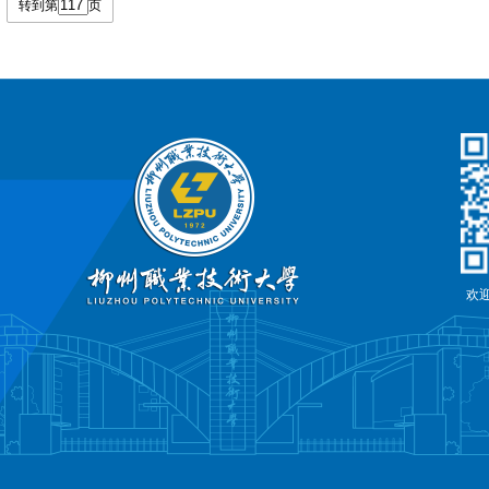
转到第
页
欢