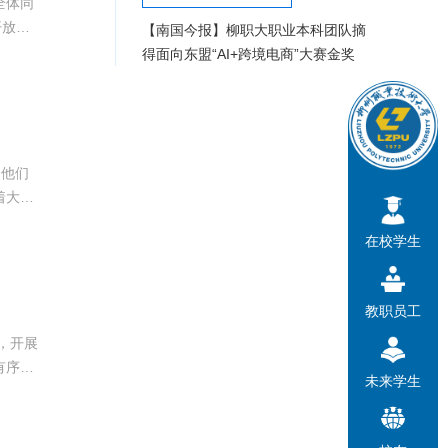
全体同
【南国今报】柳职大职业本科团队摘
义和谐
得面向东盟“AI+跨境电商”大赛金奖
形势，
助他们
教室就
在校学生
学们分
教职员工
，开展
未来学生
老人聊