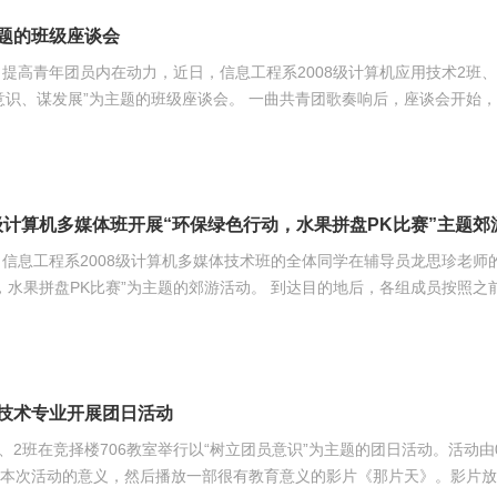
主题的班级座谈会
高青年团员内在动力，近日，信息工程系2008级计算机应用技术2班、2
级座谈会。 一曲共青团歌奏响后，座谈会开始，各个班
团员意识的感悟、看法和如何提高团员的意识等内容畅所欲言。座谈会还欣
生活，共同促进了班级新
增强
级计算机多媒体班开展“环保绿色行动，水果拼盘PK比赛”主题郊
信息工程系2008级计算机多媒体技术班的全体同学在辅导员龙思珍老师
为主题的郊游活动。 到达目的地后，各组成员按照之前的安
盘比赛的规则，规则规定：每个小组组员为3~5人，必须是男女搭配；每
见“战场”上，同学们忙而不乱，各个小组的成
化技术专业开展团日活动
1、2班在竞择楼706教室举行以“树立团员意识”为主题的团日活动。活动由