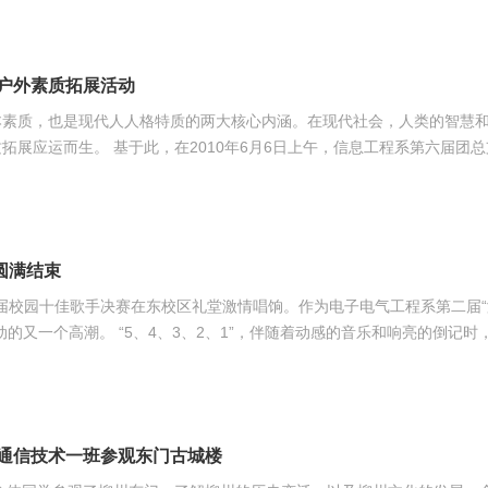
户外素质拓展活动
本素质，也是现代人人格特质的两大核心内涵。在现代社会，人类的智慧
午，信息工程系第六届团总支学生
间的团队合作精神，培养学生会干部们锐意进取的工作态度为目的，开展
项：两项是团队协作活动，成员们抽签组
时间内按完
圆满结束
”第二届校园十佳歌手决赛在东校区礼堂激情唱饷。作为电子电气工程系第二届
动感的音乐和响亮的倒记时，18组
的步入舞台，集体亮相，顿时，台下掌声雷动，台上灯光闪耀，美不胜收，
当终点已不再永久，是心灵的体会，不在乎等待几多轮回 ，不在乎欢笑伴
一刻，让岁月铭记这
级通信技术一班参观东门古城楼