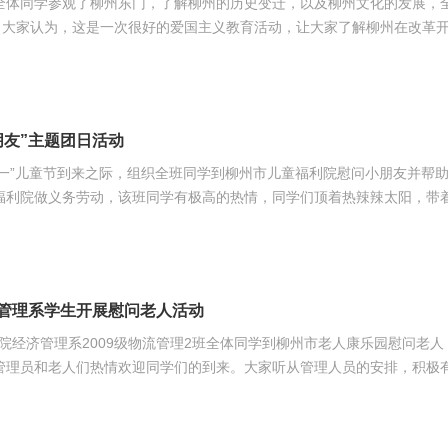
术一班全体同学参观了柳州东门，了解柳州的历史变迁，以及柳州文化的发展，
在党的领导下，柳州的城市建设取得了巨大的成就，让大家认识到社会主
所谓的政治标签，更是一种责任，一种动力源泉，广大青年团员要适应新
的精神状态，
朋友”主题团日活动
在“六•一”儿童节到来之际，组织全班同学到柳州市儿童福利院慰问小朋友并帮
到达柳州市儿童福利院。他们的热情同样还表现在工作中，该班同学一到
一个温馨的活动场所，并过上一个难忘开心的“六一”儿童节。工作中，同
花、扎
济管理系学生开展慰问老人活动
，我院经济管理系2009级物流管理2班全体同学到柳州市老人康乐园慰问老人
，看着干干净净的院子，大家脸上绽放出灿烂的笑容！接着，大家一起陪
作
们知道“