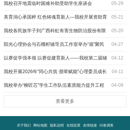
辅导技能大赛中获三等奖
我校召开地震临时困难补助受助学生座谈会
05-29
美育润心承国粹 红色铸魂育新人—我校开展资助育
05-21
人京剧专场观演活动
我校各民族学子到广西科虹有害生物防治股份有限
05-20
公司开展无人机研学活动
阳光心理协会与石榴籽辅导员工作室举办“扇”聚民
04-27
族情·疗愈心时光活动
以赛促学强本领 以赛促建育新人——我校第二届辅
04-12
导员素质能力大赛圆满落幕
我校开展2026年“同心共筑·朋辈赋能”心理委员成长
04-11
训练营
我校举办“柳匠芯”学生工作队伍素质能力提升工程
04-09
（第六期）：辅导员健康素养专题培训班暨柳职大——广妇
查看更多
儿柳州中心签约仪式
关于我们
网站地图
隐私说明
在线投票
友情链接
问卷调查