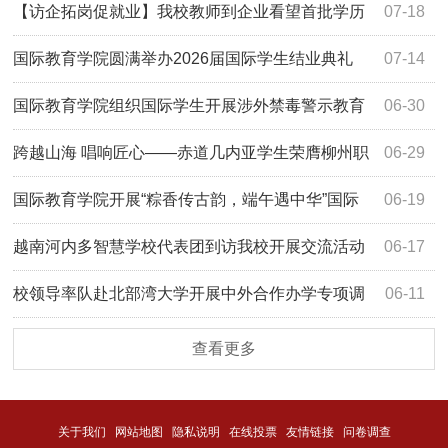
与合作协作组主任委员
【访企拓岗促就业】我校教师到企业看望首批学历
07-18
教育“1+1+1”联合培养印尼实习生
国际教育学院圆满举办2026届国际学生结业典礼
07-14
国际教育学院组织国际学生开展涉外禁毒警示教育
06-30
研学活动
跨越山海 唱响匠心——赤道几内亚学生荣膺柳州职
06-29
业技术大学校园十佳歌手
国际教育学院开展“粽香传古韵，端午遇中华”国际
06-19
学生端午文化主题游园会
越南河内多智慧学校代表团到访我校开展交流活动
06-17
校领导率队赴北部湾大学开展中外合作办学专项调
06-11
研
查看更多
关于我们
网站地图
隐私说明
在线投票
友情链接
问卷调查