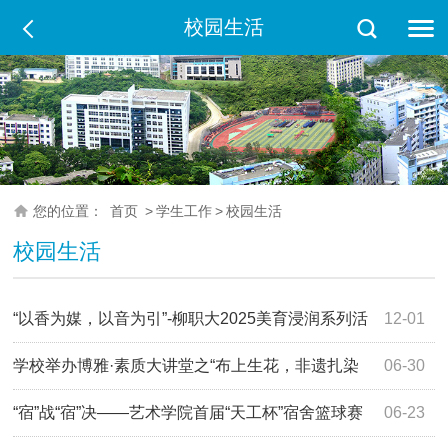
校园生活
您的位置：
首页
>
学生工作
>
校园生活
校园生活
“以香为媒，以音为引”-柳职大2025美育浸润系列活
12-01
动之“心理疗愈”首场“香音疗愈”工作坊，解锁非遗+艺术疗愈
学校举办博雅·素质大讲堂之“布上生花，非遗扎染
06-30
新体验
体验”
“宿”战“宿”决——艺术学院首届“天工杯”宿舍篮球赛
06-23