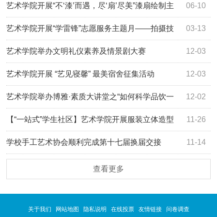
圆满闭幕
艺术学院开展“不‘漆’而遇，尽‘扇’尽美”漆扇绘制主
06-10
题活动
艺术学院开展“学雷锋”志愿服务主题月——拍摄技
03-13
巧教学活动
艺术学院举办文明礼仪素养及情景剧大赛
12-03
艺术学院开展 “艺见寝馨” 最美宿舍征集活动
12-03
艺术学院举办博雅·素质大讲堂之“如何科学品饮一
12-02
杯茶”主题讲座
【“一站式”学生社区】艺术学院开展服装立体造型
11-26
设计沙龙活动
学校手工艺术协会顺利完成第十七届换届交接
11-14
查看更多
关于我们
网站地图
隐私说明
在线投票
友情链接
问卷调查