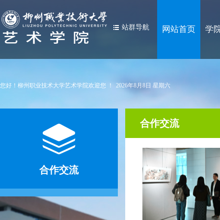
站群导航
网站首页
学
您好！柳州职业技术大学
艺术学院
欢迎您 ！
2026
年
8
月
8
日
星期六
合作交流
合作交流