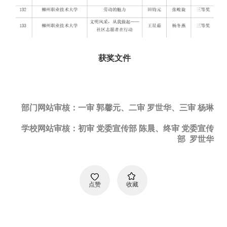
获奖文件
部门网站审核：一审 郭馨元、二审 罗世华、三审 杨琳
学校网站审核：初审 党委宣传部 陈晨、终审 党委宣传
部 罗世华
点赞
收藏