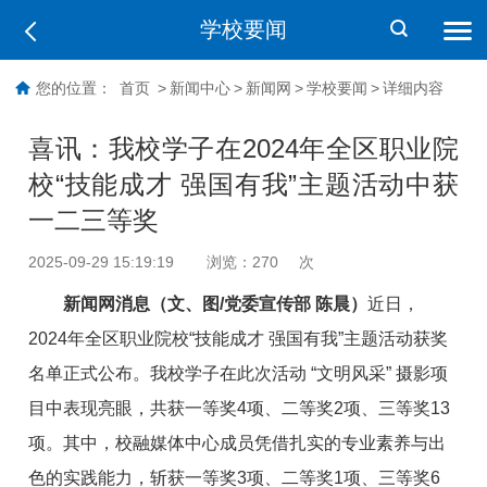
学校要闻
您的位置：
首页
>
新闻中心
>
新闻网
>
学校要闻
>
详细内容
喜讯：我校学子在2024年全区职业院
校“技能成才 强国有我”主题活动中获
一二三等奖
2025-09-29 15:19:19
浏览：
270
次
新闻网消息（文、图/党委宣传部 陈晨
）
近日，
2024年全区职业院校“技能成才 强国有我”主题活动获奖
名单正式公布。我校学子在此次活动 “文明风采” 摄影项
目中表现亮眼，共获一等奖4项、二等奖2项、三等奖13
项。其中，校融媒体中心成员凭借扎实的专业素养与出
色的实践能力，斩获一等奖3项、二等奖1项、三等奖6