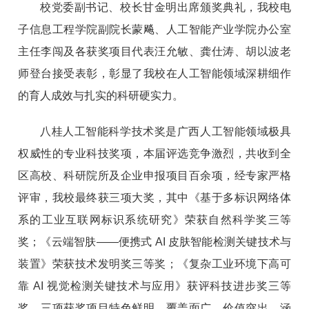
校党委副书记、
校长
甘金明
出席颁奖典礼
，我校电
子信息工程学院副院长蒙飚、人工智能产业学院办公室
主任李闯及各获奖项目代表汪允敏、龚仕涛、胡以波老
师登台接受表彰，彰显了我校在人工智能领域深耕细作
的育人成效与扎实的科研硬实力。
八桂人工智能科学技术奖是广西人工智能领域极具
权威性的专业科技奖项，本届评选竞争激烈，共收到全
区高校、科研院所及企业申报项目百余项，经专家严格
评审，我校最终获三项大奖，其中《基于多标识网络体
系的工业互联网标识系统研究》荣获自然科学奖三等
奖；《云端智肤——便携式 AI 皮肤智能检测关键技术与
装置》
荣
获技术发明奖三等奖；《复杂工业环境下高可
靠 AI 视觉检测关键技术与应用》获评科技进步奖三等
奖。三项获奖项目特色鲜明、覆盖面广、价值突出，涵