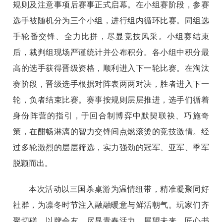
规则及注意事项后赛事正式启幕。在小组赛阶段，参赛
选手被随机分为三个小组，进行组内循环比赛。同组选
手轮番交锋、全力比拼，尽显竞技风采。小组赛结束
后，裁判组现场严谨统计并公布积分。各小组中积分最
高的选手获得晋级资格，顺利进入下一轮比赛。在淘汰
赛阶段，晋级选手根据对阵表两两对决，胜者进入下一
轮，负者结束比赛。赛事按规则层层推进，选手们循着
身份阵营的指引，于回合制博弈中默契联袂、巧施奇
策，在酣畅淋漓的智力交锋间点燃滚烫的竞技激情。经
过多轮激烈的层层筛选，实力强劲的冠军、亚军、季军
脱颖而出。
本次活动以三国杀桌游为温情纽带，精准凝聚同好
社群，为凛冬时节注入融融暖意与鲜活朝气。玩家们齐
聚切磋、以牌会友，尽显青春活力。展望未来，匠心书