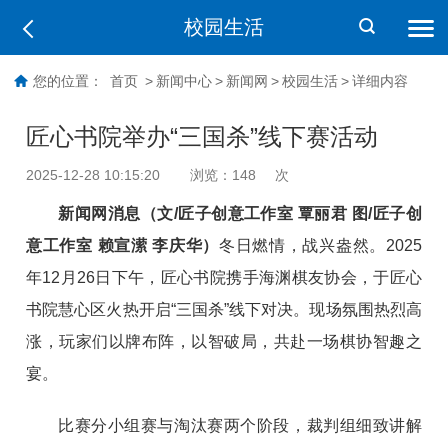
校园生活
您的位置：
首页
>
新闻中心
>
新闻网
>
校园生活
>
详细内容
匠心书院举办“三国杀”线下赛活动
2025-12-28 10:15:20
浏览：
148
次
新闻网消息（文/匠子创意工作室 覃丽君 图/匠子创
意工作室 赖宣潆 李庆华）
冬日燃情，战兴盎然。2025
年12月26日下午，匠心书院携手海渊棋友协会，于匠心
书院慧心区火热开启“三国杀”
线下对决。现场氛围热烈高
涨，玩家们以牌布阵，以智破局，共赴一场棋协智趣之
宴。
比赛分小组赛与淘汰赛两个阶段，裁判组细致讲解