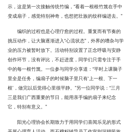
示，这是第一次接触传统竹编，“看着一根根竹篾在手中
变成扇子，感觉特别神奇，也想把壮族的纹样编进去。”
编织的过程也是心理疗愈的过程。重复而有节奏的
挑压动作，让大脑逐渐进入“心流状态”，外界的嘈杂与学
业的压力被暂时放下。活动特别设置了正念呼吸与安静
创作环节，没有评比，不赶进度，同学们只需专注于手
中的每一根竹篾。一位参与同学分享道：“平时上课脑子
里全是任务，编扇子的时候脑子里只有‘上一根、下一
根’，做完以后觉得心里很平静。”另一位同学说：“三月
三是我们广西重要的节日，能用亲手编的扇子来纪念
它，特别有意义。”
阳光心理协会长期致力于用同学们喜闻乐见的形式
开展心理育人活动，而石榴籽辅导员工作室则深耕民族