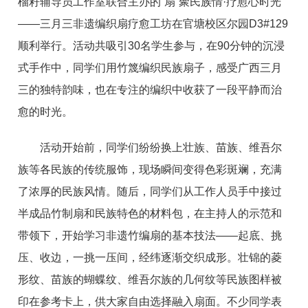
榴籽辅导员工作室联合主办的“扇”聚民族情·疗愈心时光
——三月三非遗编织扇疗愈工坊在官塘校区尔园D3#129
顺利举行。活动共吸引30名学生参与，在90分钟的沉浸
式手作中，同学们用竹篾编织民族扇子，感受广西三月
三的独特韵味，也在专注的编织中收获了一段平静而治
愈的时光。
活动开始前，同学们纷纷换上壮族、苗族、维吾尔
族等各民族的传统服饰，现场瞬间变得色彩斑斓，充满
了浓厚的民族风情。随后，同学们从工作人员手中接过
半成品竹制扇和民族特色的材料包，在主持人的示范和
带领下，开始学习非遗竹编扇的基本技法——起底、挑
压、收边，一挑一压间，经纬逐渐交织成形。壮锦的菱
形纹、苗族的蝴蝶纹、维吾尔族的几何纹等民族图样被
印在参考卡上，供大家自由选择融入扇面。不少同学表