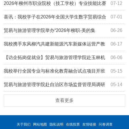
易博览会
2026年柳州市职业院校（技工学校）专业技能比赛
07-12
螺蛳粉电商销售（新媒体直播营销）赛项在我校圆满落幕
喜讯：我校学子在2026年全国大学生数字贸易综合
07-01
能力大赛广西赛区选拔赛中获三等奖
贸易与旅游管理学院举办“2026年柳职-美的集
06-26
团“618”电商客服实战项目”总结表彰会
我校携手东风柳汽共建新能源汽车新媒体运营产教
06-17
融合实践中心
【访企拓岗促就业】贸易与旅游管理学院赴玉林机
06-06
场开展校企合作洽谈及慰问毕业生活动
我校举行全国专业与标准化教育融合试点项目开班
05-15
暨共建签约仪式
贸易与旅游管理学院赴自治区市场监督管理局调研
05-14
查看更多
关于我们
网站地图
隐私说明
在线投票
友情链接
问卷调查