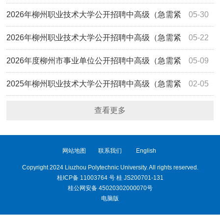
缺）人才（第二批）面试及综合成绩公示
2026年柳州职业技术大学公开招聘中高级（急需紧
05-30
缺）人才（第二批）笔试成绩公示
2026年柳州职业技术大学公开招聘中高级（急需紧
05-22
缺）人才（第二批）现场资格复审及笔试、面试公告
2026年度柳州市事业单位公开招聘中高级（急需紧
05-09
缺）人才公告（第二批）
2025年柳州职业技术大学公开招聘中高级（急需紧
02-05
缺）人才（第四批）拟聘用人选公示
查看更多
网站地图
联系我们
English
Copyright 2024 Liuzhou Polytechnic University. All rights reserved.
桂ICP备 11003764 号 桂 JS200701-131
桂公网安备 45020302000070号
电脑版