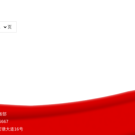
页
传部
667
塘大道16号